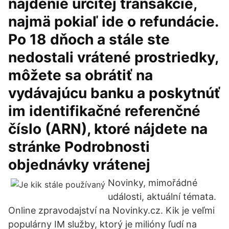
nájdenie určitej transakcie,
najmä pokiaľ ide o refundácie.
Po 18 dňoch a stále ste
nedostali vrátené prostriedky,
môžete sa obrátiť na
vydávajúcu banku a poskytnúť
im identifikačné referenčné
číslo (ARN), ktoré nájdete na
stránke Podrobnosti
objednávky vrátenej
Novinky, mimořádné
události, aktuální témata.
Online zpravodajství na Novinky.cz. Kik je veľmi
populárny IM služby, ktorý je milióny ľudí na