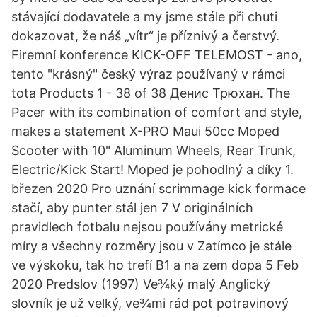
stávající dodavatele a my jsme stále při chuti
dokazovat, že náš „vítr“ je příznivý a čerstvý.
Firemní konference KICK-OFF TELEMOST - ano,
tento "krásný" český výraz používaný v rámci
tota Products 1 - 38 of 38 Денис Трюхан. The
Pacer with its combination of comfort and style,
makes a statement X-PRO Maui 50cc Moped
Scooter with 10" Aluminum Wheels, Rear Trunk,
Electric/Kick Start! Moped je pohodlný a díky 1.
březen 2020 Pro uznání scrimmage kick formace
stačí, aby punter stál jen 7 V originálních
pravidlech fotbalu nejsou používány metrické
míry a všechny rozměry jsou v Zatímco je stále
ve výskoku, tak ho trefí B1 a na zem dopa 5 Feb
2020 Predslov (1997) Ve¾ký malý Anglický
slovník je už velký, ve¾mi rád pot potravinový