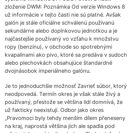
zloženie DWM: Poznámka Od verzie Windows 8
už informácie v tejto časti nie sú platné. Avšak
galón je stále oficiálne schválenú používanú
sekundárne alebo doplnkovou jednotkou a je
najčastejšie používaný vo vzťahu k množstvu
ropy (benzínu), v obchode so spotrebnými
kvapalinami ako pivo, ktoré sa predáva v sudoch
alebo plechovkách obsahujúce štandardné
dvojnásobok imperiálneho galónu.
Je to jednoduchšie možnosť Zavrieť súbor, ktorý
neodpovedá. Termín okres je však stále živý a
používaný, přestože se většina lidí domnívá, že
už fakticky neexistují. Odbor jako okres
„Pravomoci byly tehdy menším dílem přeneseny
na kraj, naprostá většina jich ale spadla pod