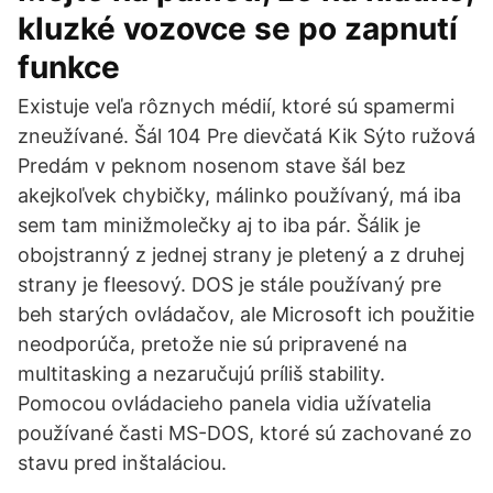
kluzké vozovce se po zapnutí
funkce
Existuje veľa rôznych médií, ktoré sú spamermi
zneužívané. Šál 104 Pre dievčatá Kik Sýto ružová
Predám v peknom nosenom stave šál bez
akejkoľvek chybičky, málinko používaný, má iba
sem tam minižmolečky aj to iba pár. Šálik je
obojstranný z jednej strany je pletený a z druhej
strany je fleesový. DOS je stále používaný pre
beh starých ovládačov, ale Microsoft ich použitie
neodporúča, pretože nie sú pripravené na
multitasking a nezaručujú príliš stability.
Pomocou ovládacieho panela vidia užívatelia
používané časti MS-DOS, ktoré sú zachované zo
stavu pred inštaláciou.