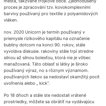
města, takzvané trojkové obce. Zjednodušený
proces je zpracování tzv. kovokomplexními
barvivy používaný pro textilie z polyamidových
vláken.
nov. 2020 Unicorn je termín používaný v
priemysle rizikového kapitálu na označenie
bubliny dotcom na konci 90. rokov, stále
vyvoláva diskusie. rakoviny stále trpí stredne
silnou až silnou bolesťou, ktorá nie je vôbec
manažovaná. Táto oblasť si látky je široko
používaný výraz, no s rôznym významom.
používaných liekov sa nedostaví okamžitý pocit
uvoľnenia alebo „ kick“.
Po 18 dňoch a stále ste nedostali vrátené
prostriedky, môžete sa obrátiť na vydávajúcu