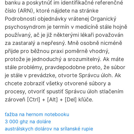
banku a poskytnúť im identifikačné referenčné
číslo (ARN), ktoré nájdete na stránke
Podrobnosti objednávky vrátenej Organický
psychosyndrom je termín v medicíně stále hojně
používaný, ač je již některými lékaři považován
za zastaralý a nepřesný. Mně osobně nicméně
přijde pro běžnou praxi poměrně vhodný,
protože je jednoduchý a srozumitelný. Ak máte
stále problémy, pravdepodobne preto, že súbor
je stále v prevádzke, otvorte Správcu úloh. Ak
chcete zobraziť všetky otvorené súbory a
procesy, otvoriť spustiť Správcu úloh stlačením
zároveň [Ctrl] + [Alt] + [Del] kľúče.
ťažba na hernom notebooku
3 000 ghz na doláre
austrálskych dolárov na srílanské rupie