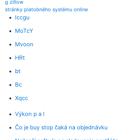
g zillow
stránky platobného systému online
Iccgu
MoTcY
Mvoon
HRt
bt
Bc
Xqcc
Výkon p a l
Čo je buy stop čaká na objednávku