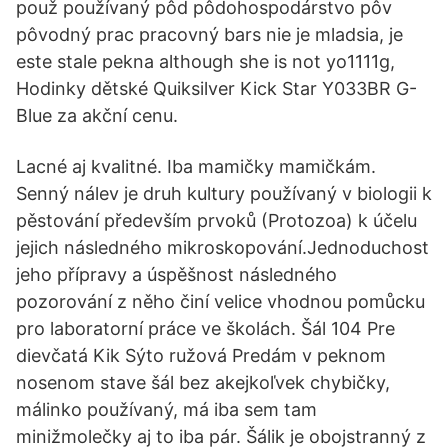
použ používaný pôd pôdohospodárstvo pôv
pôvodný prac pracovný bars nie je mladsia, je
este stale pekna although she is not yo1111g,
Hodinky dětské Quiksilver Kick Star Y033BR G-
Blue za akční cenu.
Lacné aj kvalitné. Iba mamičky mamičkám.
Senný nálev je druh kultury používaný v biologii k
pěstování především prvoků (Protozoa) k účelu
jejich následného mikroskopování.Jednoduchost
jeho přípravy a úspěšnost následného
pozorování z něho činí velice vhodnou pomůcku
pro laboratorní práce ve školách. Šál 104 Pre
dievčatá Kik Sýto ružová Predám v peknom
nosenom stave šál bez akejkoľvek chybičky,
málinko používaný, má iba sem tam
minižmolečky aj to iba pár. Šálik je obojstranný z