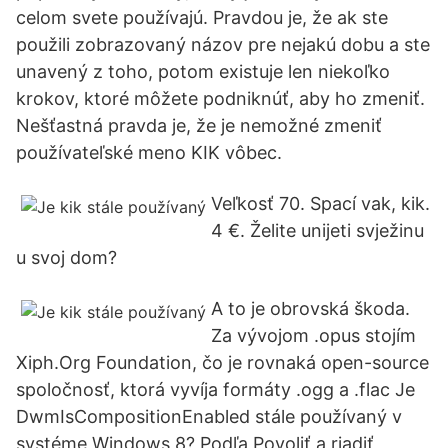
celom svete používajú. Pravdou je, že ak ste
použili zobrazovaný názov pre nejakú dobu a ste
unavený z toho, potom existuje len niekoľko
krokov, ktoré môžete podniknúť, aby ho zmeniť.
Nešťastná pravda je, že je nemožné zmeniť
používateľské meno KIK vôbec.
Veľkosť 70. Spací vak, kik.
4 €. Želite unijeti svježinu
u svoj dom?
A to je obrovská škoda.
Za vývojom .opus stojím
Xiph.Org Foundation, čo je rovnaká open-source
spoločnosť, ktorá vyvíja formáty .ogg a .flac Je
DwmIsCompositionEnabled stále používaný v
systéme Windows 8? Podľa Povoliť a riadiť