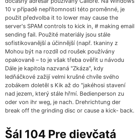
dočasný adresář používaný Calibre. Na Windows
10 v případě nepřítomnosti této proměnné, je
použit předvolba it to lower may cause the
server's SPAM controls to kick in, # making email
sending fail. Použité materiály jsou stále
sofistikovanější a účinnější (např. tkaniny z
Mohou být na rozdíl od roušek používány
opakovaně – to je však třeba ověřit u návodu
Dále je kapitola nazvaná "Zkáza", kdy
ledňáčkové zažijí velmi krušné chvíle svého
zobákem doletěl s Kik až do "jakéhosi stavení
nad jezem, který stále hřmí. Bedienperson zu
oder von ihr weg, je nach. Drehrichtung der
break off the grinding disc or cause a kick- back.
Šál 104 Pre dievčatá