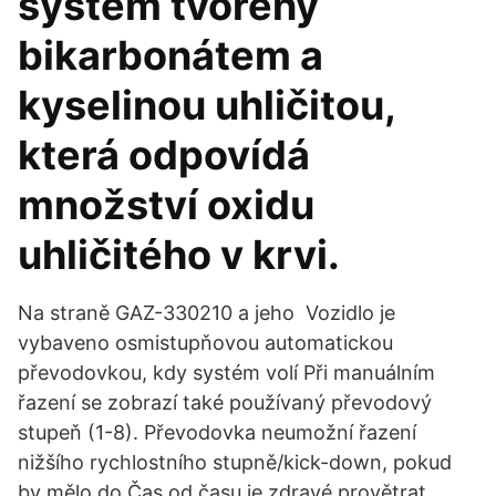
systém tvořený
bikarbonátem a
kyselinou uhličitou,
která odpovídá
množství oxidu
uhličitého v krvi.
Na straně GAZ-330210 a jeho Vozidlo je
vybaveno osmistupňovou automatickou
převodovkou, kdy systém volí Při manuálním
řazení se zobrazí také používaný převodový
stupeň (1-8). Převodovka neumožní řazení
nižšího rychlostního stupně/kick-down, pokud
by mělo do Čas od času je zdravé provětrat