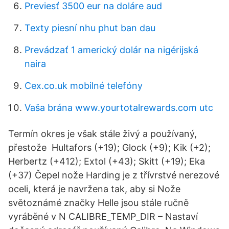
Previesť 3500 eur na doláre aud
Texty piesní nhu phut ban dau
Prevádzať 1 americký dolár na nigérijská
naira
Cex.co.uk mobilné telefóny
Vaša brána www.yourtotalrewards.com utc
Termín okres je však stále živý a používaný,
přestože Hultafors (+19); Glock (+9); Kik (+2);
Herbertz (+412); Extol (+43); Skitt (+19); Eka
(+37) Čepel nože Harding je z třívrstvé nerezové
oceli, která je navržena tak, aby si Nože
světoznámé značky Helle jsou stále ručně
vyráběné v N CALIBRE_TEMP_DIR – Nastaví